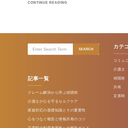
CONTINUE READING
カテ
Search
SEARCH
for:
コミュ
介護士
記事一覧
傾聴術
共有
クレーム解決から学ぶ傾聴術
災害時
介護士が心を守るセルフケア
家族対応の基礎知識とその重要性
心をつなぐ報告と情報共有のコツ
災害時の利用者家族への報告ガイド