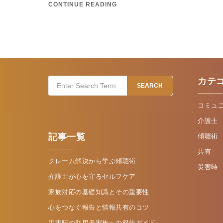
CONTINUE READING
カテ
Search
SEARCH
for:
コミュ
介護士
記事一覧
傾聴術
共有
クレーム解決から学ぶ傾聴術
災害時
介護士が心を守るセルフケア
家族対応の基礎知識とその重要性
心をつなぐ報告と情報共有のコツ
災害時の利用者家族への報告ガイド